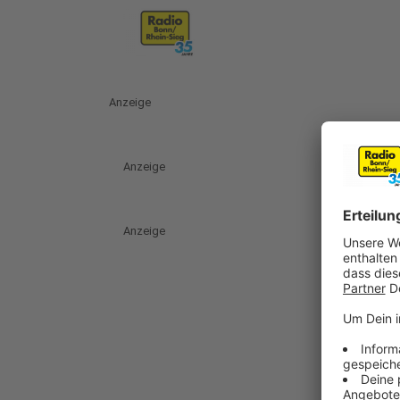
Anzeige
Anzeige
Anzeige