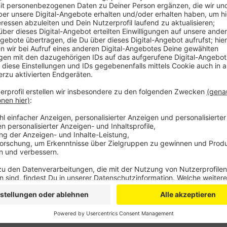
Man müsste diese letzte Option ziehen, um die sportl
Präsident Wiedlich. Beim ChampionsLeague-Spiel in
Co-Trainer Chris O´Shea die Mannschaft betreuen. Di
gegen Ulm am kommenden Sonntag soll dann schon e
SD
Anzeige