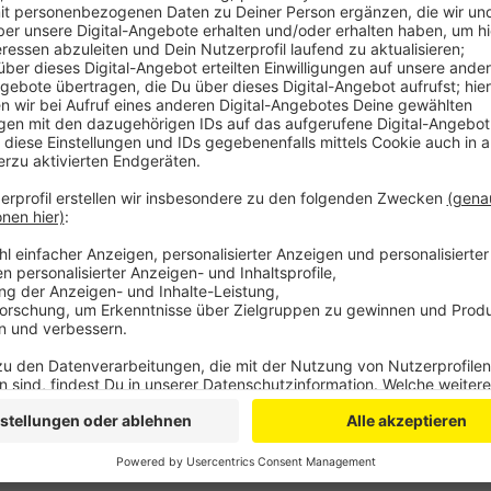
Anzeige
Headcoach Iisalo verteilte die Spielzeit auf allen Sch
regelmäßig aus. Nach der Partie lobte er sein Team, 
Mannschaft". Durch den Sieg bleiben die Baskets in 
Mittwoch steht dann wieder ein Heimspiel an, es wird 
Mitteldeutsche Basketballclub aus Weißenfels kommt
ausverkauft.
Anzeige