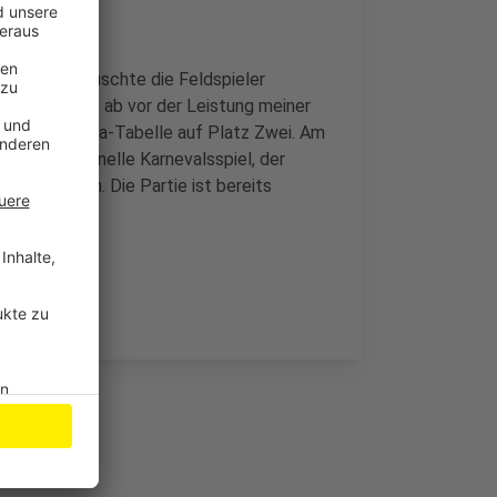
ultern, er tauschte die Feldspieler
er sagte "Hut ab vor der Leistung meiner
der Bundesliga-Tabelle auf Platz Zwei. Am
das traditionelle Karnevalsspiel, der
 nach Bonn. Die Partie ist bereits