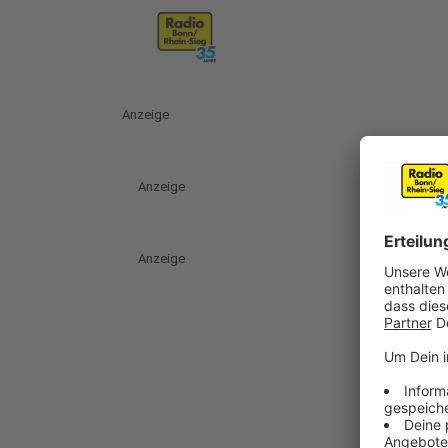
Anzeige
Anzeige
Anzeige