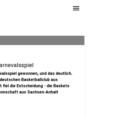
menu
rnevalsspiel
alsspiel gewonnen, und das deutlich.
ldeutschen Basketballclub aus
 fiel die Entscheidung - die Baskets
annschaft aus Sachsen-Anhalt