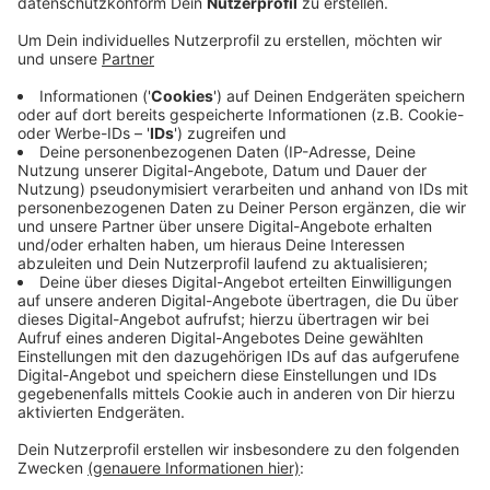
Anzeige
Betreuen wird die Mannschaft Co-Trainer Chris O
´Shea. Die Baskets sind bereits fürs Achtelfinale
qualifiziert. Es geht aber noch darum, eine möglichst
gute Ausgangsposition für die nächste Runde zu
schaffen. Erreichen die Bonner einen der beiden ersten
Plätze, hätten sie im Achtelfinale in einem
entscheidenden dritten Spiel Heimrecht. Mit einem
Sieg heute wären die Baskets mindestens Zweiter.
Hochball ist heute um 20 Uhr.
SD
Anzeige