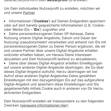
Veröffentlicht:
Donnerstag, 04.08.2022 17:38
Anzeige
Böhm soll dabei helfen, die richtige Balance zwischen
Arbeit und Erholung zu finden, so Headcoach Iisalo.
Das sei in der kommenden Saison besonders wichtig,
weil es dann die Doppelbelastung aus Bundesliga und
Champions League gibt. Der Kader der Baskets
besteht damit aus 13 Spielern und vier Trainern. Wann
genau die neue Bundesliga-Saison startet, steht noch
nicht fets, das erste Champions League-Spiel steht
am 5. Oktober an.
Anzeige