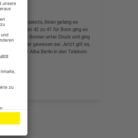
ter als die Baskets, ihnen gelang es
 einem knappen 42 zu 41 für Bonn ging es
ga, setzte die Bonner unter Druck und ging
Riga hungriger gewesen sei. Jetzt gilt es,
onntag kommt Alba Berlin in den Telekom