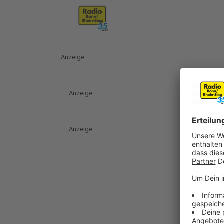
Anzeige
Anzeige
Anzeige