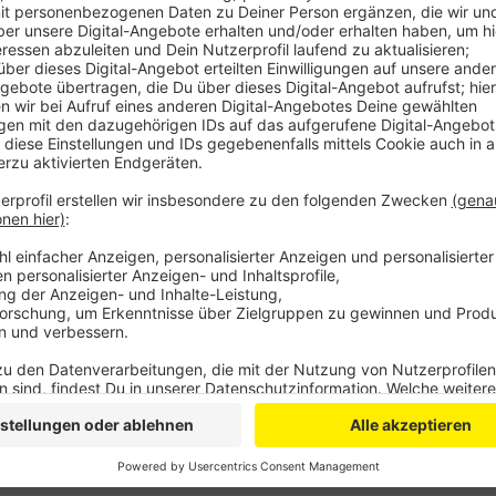
Anzeige
Die Gastgeber aus Riga spielten deutlich körperbeton
dadurch, dem Spiel ihren Stempel aufzudrücken. Mit
in die Halbzeit, aber dann übernahm das Team aus Ri
in Führung. Bonns Headcoach Moors räumte ein, dass 
wieder den Fokus auf die Bundesliga zu legen, am S
Dome.
Anzeige