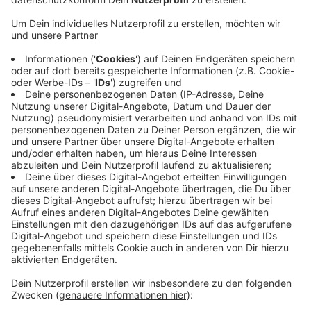
nicht, um das Spiel zu drehen.
Veröffentlicht:
Donnerstag, 17.02.2022 06:44
Anzeige
Bonns Headcoach Iisalo räumte ein, dass Würzburg
ganz klar das Team mit der größeren Intensität
gewesen sei. Damit war die Ausgangslage für Bonn
eigentlich ideal, denn am Dienstag hatte
Tabellenführer Bayern gegen Chemnitz verloren. Da
die Baskets diese Steilvorlage aber nicht nutzen
konnten, ging es in der Tabelle einen Platz nach unten
auf Rang 3.
Anzeige