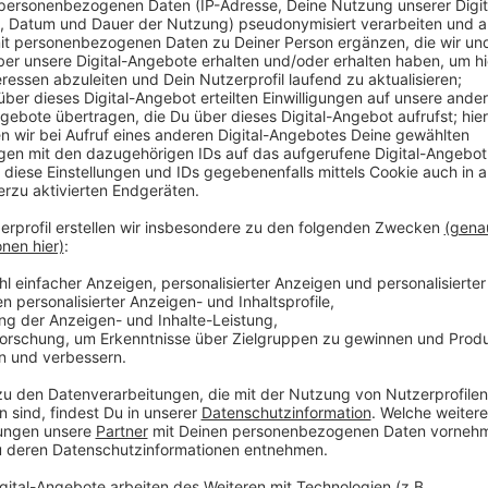
Anzeige
Noch in diesem Jahr soll das Gerüst im Großen Konze
Parkett verlegt werden. Laut Projektleitung liege al
wichtige Arbeiten an der neuen Lüftungsanlage ferti
das Dach gehoben, bis Ende des Jahres sollen die Löc
geschlossen werden. Auch wenn noch vieles gemacht 
teurer werden. Die kalkulierten etwa 221 Millionen E
Anzeige
Anzeige
Anzeige