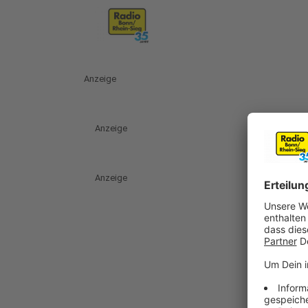
Anzeige
Anzeige
Anzeige