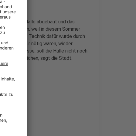
rt-Saal der Halle abgebaut und das
les im Zeitplan, weil in diesem Sommer
g wurden. Die Technik dafür wurde durch
her, die dafür nötig waren, wieder
werden müsse, soll die Halle nicht noch
uro würden reichen, sagt die Stadt.