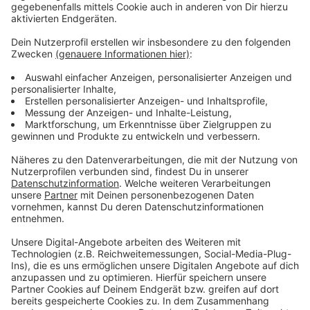
Anzeige
So geht es weiter
Anzeige
Als Nächstes wird der Hochbau fertiggestellt, das
Gebäude bekommt Möbel, und die Außenanlagen
werden hergerichtet. Im August werden dann die
gereinigten Pfeifen der Orgel im Großen Saal nochmal
abgestimmt. Am 1. September wird die Stadt die
fertige Beethovenhalle an den Betreiber übergeben,
die Bonn Conference Center Management GmbH. Die
feierliche Eröffnung der Halle mit einem Konzert des
Beethoven Orchesters wird es - wie geplant - am 16.
Dezember geben.
Anzeige