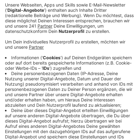
Veröffentlicht:
Freitag, 27.06.2025 07:18
Anzeige
Schon getestet: Exzellente Akustik
Anzeige
Hier gibt es künftig 450 Plätze und bewegliche
Bodenplatten. So soll das Studio nicht nur der
Probenraum für das Beethovenorchester sein, sondern
steht auch für Veranstaltungen zur Verfügung:
Tagungen, Feiern, Konzerte. Die Bonnerinnen und
Bonner können sich auf eine exzellente Akustik freuen,
verspricht die Stadt Bonn.