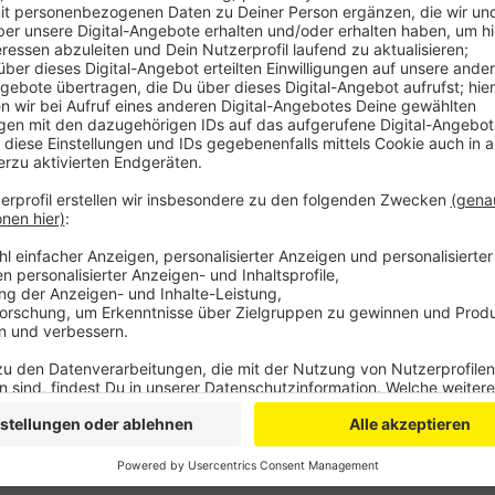
Anzeige
Auch der Blick in die Zukunft fällt recht positiv aus.
etwa 21 Prozent der Handwerker damit, dass es im 
wird. Aber das bedeutet auch andersherum, dass die
rechnen, dass die Geschäfte zumindest so bleiben wi
Anzeige