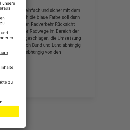
em Wege, die einfach und sicher mit dem
sollen. Durch die blaue Farbe soll dann
sie dort auf den Radverkehr Rücksicht
halb Kilometer Radwege im Bereich der
 Stadtrat vorgeschlagen, die Umsetzung
 Förderung durch Bund und Land abhängig
ojekt auch unabhängig von den