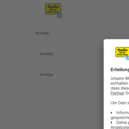
Anzeige
Anzeige
Anzeige