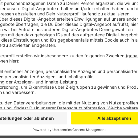
Denn dort soll ein Projekt umgesetzt werden, bei d
Rad befahren werden können, blau eingefärbt werden 
allen Verkehrsteilnehmern signalisiert werden, dass 
nehmen sollen. Insgesamt wären dann rund sechsein
Stadt Rheinbach blau. Bürgermeister Raetz hat dem
der blauen Straßen von einer möglichen finanziellen
zu machen. Die Rheinbacher SPD fordert nun, das Pr
Zuschüssen zeitnah umzusetzen.
Anzeige