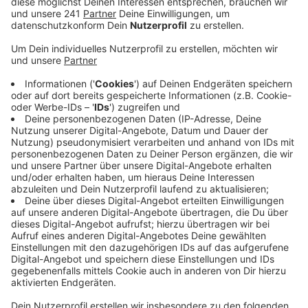
am Abend in Köln-Porz versammelt und ist direkt
gestartet. Solche Einsätze werden in der THW-
Zentrale in Bonn-Lengsdorf koordiniert.
Veröffentlicht:
Freitag, 26.06.2026 06:04
Anzeige
Es geht um die Bergung von Verschütteten
nach den schweren Erdbeben in Venezuela
Anzeige
THW-Präsidentin Lackner sagte, dass die 72 Stunden
nach einem Erdbeben in der Regel die entscheidenden
seien, in dem Zeitfenster könne das THW noch sehr
viele Menschen lebend retten. Die venezolanische