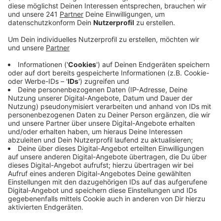
kommenden Jahren wie geplant deutlich
investieren.
Veröffentlicht:
Dienstag, 14.09.2021 10:42
Anzeige
Umsetzung der Verkehrswende, mehr bezahlbarer
Wohnraum und zusätzliche Kitas. Das sind nur einige
der Projekte, die die Koalition in den nächsten
jahrenangehen will. Die CDU warnt angesichts der
geplanten Investitionen, dass die Stadt in einen
Nothaushalt rutschen könnte. Die Grünen wiesen das
zurück: man investiere jetzt, um die
Zukunftsherausforderungen bewältigen zu können.
Dass ein Nothaushalt kein Thema sei, habe die
genehmigung des Haushalts gezeigt. Die
Bezirksregierung hat aber ein paar Auflagen