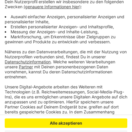
festgelegt. So solle die Stadt im nächsten Haushalt
über mögliche Einsparungen im Kulturbereich
berichten. Und: allen geplanten Maßnahmen sollen
kritisch geprüft werden, um einen Anstieg der
Neuverschuldung zu begrenzen.
CM
Anzeige
Anzeige
Anzeige