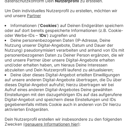
Veröffentlicht:
Donnerstag, 02.05.2019 05:34
Anzeige
Einer der Bierwagen wurde mit einem Feuerlöscher
vollgesprüht, ein anderer wurde in einen naheliegenden
See geschoben und ist dort fast vollständig
versunken. Eine Nachtwache wurde zwischen drei und
vier Uhr alarmiert und hat dann mehrere Täter
weglaufen sehen. Am Mittwoch hat die Feuerwehr in
Zusammenarbeit mit dem Ordnungsdienst den Wagen
bereits geborgen. Insgesamt waren 20 Einsatzkräfte
und ein Kran im Einsatz. Die Polizei hat die
Ermittlungen aufgenommen.
CM
Anzeige