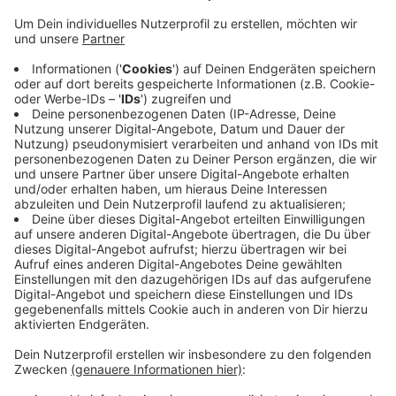
Veröffentlicht:
Samstag, 04.03.2023 08:35
Anzeige
Im Konrad-Adenauer-Gymnasium informieren
Aussteller zu Themen von Schüleraustausch, über
Sprachreisen, bis hin zu Studium im Ausland. Außerdem
berät der Gastgeber, die Organisation "weltweiser"
über Stipendien und andere
Finanzierungsmöglichkeiten. Die Messe geht heute
von 10 bis 16 Uhr, der Eintritt ist frei.
Anzeige