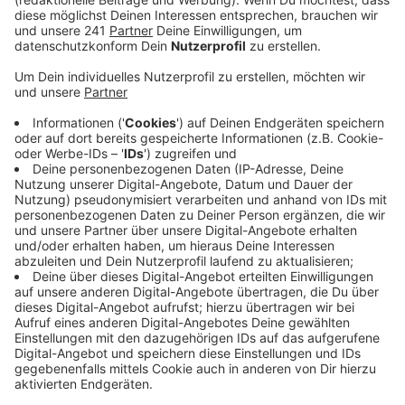
Eppendorfer Platz in Lohmar-Birk zu. Da nahmen
sie 46 Fässer mit insgesamt 1000 Litern Bier mit,
dazu noch Getränkekisten.
Veröffentlicht:
Dienstag, 04.03.2025 13:20
Anzeige
Vereine vor finanziellen Herausforderungen
Anzeige
Am Tag darauf war ein Kühlwagen an der Grundschule
an der Kirchstraße in Niederkassel-Lülsdorf dran.
Zwischen Freitagabend gegen 22 Uhr 30 und
Samstagvormittag gegen 10 Uhr bauten Unbekannte
die Türen des Kühlwagens aus und nahmen 37 Fässer
mit 800 Litern Bier und 34 Liter Schnaps mit, im Wert