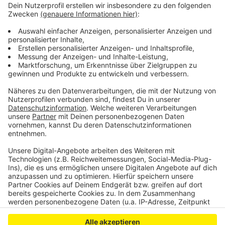
von tausenden Euro. Ob beide Taten miteinander
zusammenhängen, ist nicht geklärt. Die Kreispolizei
sucht nach Zeugen, wer etwas Verdächtiges in Birk
oder Lülsdorf beobachtet hat, sagt das bitte den
Beamten, für den Bereich Lohmar unter 02241 541-
3121 und für Niederkassel unter 02241 541-3221.
Anzeige
Anzeige
Anzeige