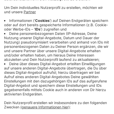
Veröffentlicht:
Donnerstag, 11.06.2026 16:06
Anzeige
Darin geht es konkret darum, mehr günstige
Wohnungen zu schaffen sowie die, die es schon gibt,
auch zu sichern. Die Wohnraumentwicklung soll damit
langfristig und koordiniert gesteuert werden. Bevor
sich die Politik weiter mit dem Konzept beschäftigt,
können alle Bonnerinnen und Bonner ihre Ideen
einbringen. Das geht bis übernächste Woche Dienstag
HIER
.
Anzeige