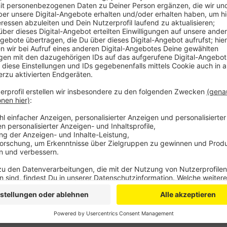
Anzeige
Nach Angaben der Düsseldorfer Bezirksregierung hab
gelegen. Eine Identifikation eines Objektes in dieser
entlang der rechten Rheinstrecke sind aktuell unterb
weitergeht. Die Deutsche Bahn lässt zwischen Troisdo
neue S-Bahnlinie 13 bauen.
DG
Anzeige