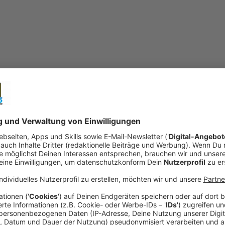
Symbolbild
open_in_new
Teilen:
Blindgänger von Geislar bei Sondie
Nach dem Fund des Blindgängers in Bonn-Geislar 
der Blindgänger entlang der Bahnstrecke überse
der Bauarbeiten war das Gelände untersucht wor
Veröffentlicht:
Dienstag, 19.02.2019 05:51