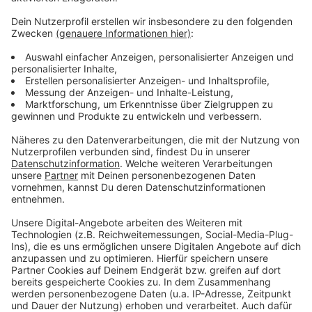
Sparkasse, Bank oder die Polizei. Falschgeld wird
direkt einbehalten. Es gibt nur eine Bestätigung
darüber, jedoch keinen Ersatz!“
Daher solltet Ihr erhaltenes Bargeld immer direkt kurz
prüfen und das geht ganz einfach ohne besondere
technische Geräte und Aufwand. Es gilt „fühlen, sehen
und kippen“ anhand einfacher Merkmale:
1. Die Griffigkeit echter Banknoten könnt Ihr sofort
fühlen. Am besten gleich mal ausprobieren. Das Papier
der Banknoten besteht aus Baumwolle. Es fühlt sich
griffig und fest an. Mit Erfahrung und Praxis kann man
echtes Geld bereits am Material erkennen! Am Rand
des Scheines fühlt Ihr Buchstaben, die reliefartig
hervorgehoben und leicht zu ertasten sind.
2. Seht Euch den oberen Bereich des
Hologrammstreifens auf den Noten ab 20 Euro an. Dort
gibt es ein durchsichtiges Fenster. Es zeigt ein Porträt