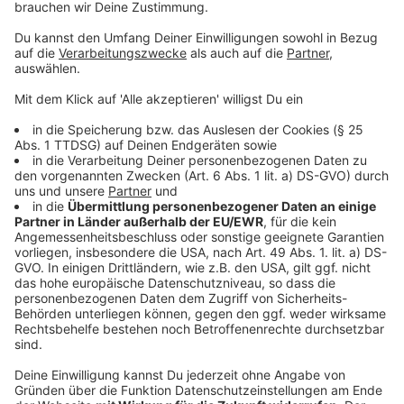
der Europa, einer Figur aus der griechischen
Mythologie.
3. Dann gibt es noch die sogenannte Smaragd-Zahl auf
der Vorderseite der Banknote unten links. Auf ihr
bewegt sich ein glänzender Lichtbalken, wenn man die
Banknote kippt und die Zahl ändert die Farbe von grün
nach blau.“
Natürlich gibt noch eine ganze Reihe weitere
Sicherheitsmerkmale wie Wasserzeichen, Schraffuren
oder Hologramme. Aber die eben genannten könnt Ihr
unauffällig, einfach und schnell selbst checken.
Unser Tipp: Wenn Ihr kein Risiko eingehen wollt, zahlt
einfach mit Karte oder Smartphone. So vermeidet Ihr
Banknoten als Wechselgeld.
Anzeige