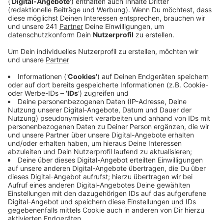
Anzeige
Die „Blüten“ bleiben uns auch bei den digitalen
Zahlungsmöglichkeiten erhalten. Fälscher nutzen
dabei am häufigsten die 20er und 50er Scheine, die mit
einem Anteil von jeweils rund 40 Prozent die
häufigsten „Blüten“ sind. Im letzten Jahr hat die
Bundesbank rund 42.000 gefälschte Scheine
registriert. Die Anzahl der gefälschten Scheine, die
entdeckt wurden, hat aber abgenommen. Weitere
Infos dazu hat unser Finanzexperte Maximilian Blusch.
„Ihr solltet dem bloßen ‚Schein‘ nicht einfach trauen.
Denn für entdecktes Falschgeld gibt‘s keinen Ersatz.
Aus Geldautomaten bekommt Ihr immer echte
Banknoten, da alle Scheine geprüft sind. Wenn Ihr
entdecktes Falschgeld weitergebt, macht Ihr Euch
strafbar. Seid Ihr Euch unsicher, wendet Euch an Eure