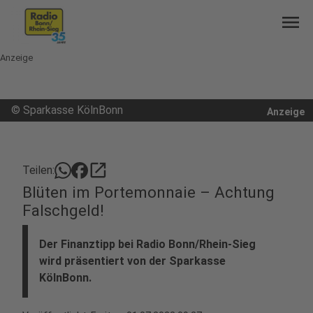
menu
Anzeige
©
Sparkasse KölnBonn
Anzeige
open_in_new
Teilen:
Blüten im Portemonnaie – Achtung
Falschgeld!
Der Finanztipp bei Radio Bonn/Rhein-Sieg
wird präsentiert von der Sparkasse
KölnBonn.