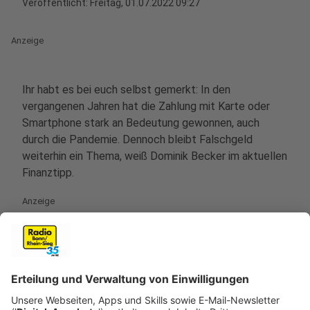
Veröffentlicht:
Freitag, 01.07.2022 09:27
Anzeige
Ihr habt es bei euch selbst gemerkt: In den
vergangenen Jahren hat die Zahlung mit Karte oder
Smartphone stark an Bedeutung gewonnen, auch
durch die Pandemie. Dennoch bleibt Falschgeld
weiterhin ein Thema, weiß Dominik Becker im aktuellen
Finanztipp.
Anzeige
Neuigkeiten, Tipps & Ratschläge aus der
Finanzwelt. Hier geht's zu unserer Übersicht!