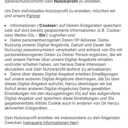
wurden aufgeboben.
Veröffentlicht:
Montag, 29.04.2024 23:23
Anzeige
Die englische 500-Kilo-Bombe war am Nachmittag bei
Sondierungsarbeiten für die anstehende Sanierung des
Hardtbergbads in acht Metern Tiefe entdeckt
worden. Für die Entschärfung war ein Sicherheitsradius
von 500 Metern um die Weltkriegsbombe herum
gezogen worden, rund 2.100 Menschen mussten ihre
Wohnungen verlassen.
Anzeige