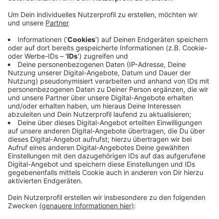
Insgesamt hätte die Tonne also verdächtig
ausgesehen.
Veröffentlicht:
Dienstag, 19.07.2022 11:43
Anzeige
Daher rücken Bombenentschärfer und ein
Sprengstoff-Spürhund aus, um diese Tonne zu
überprüfen. Es stellte sich dann heraus, dass nichts
Gefährliches in der Tonne war. Während des Einsatzes
war der gesamte Bahnhof für etwa eine halbe Stunde
gesperrt, gegen 10 Uhr wurde er wieder freigegeben.
Anzeige