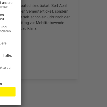
ns auf das Deutschlandticket. Seit April
hr mit dem alten Semesterticket, sondern
tzen. Damit seit schon ein Jahr nach der
 wichtigen Beitrag zur Mobilitätswende
und schützt das Klima.