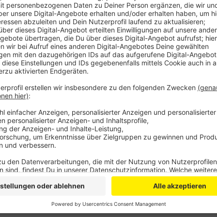
Demnach setzt schon jeder dritte Fahrgast hier bei u
fahren auch die Studierenden der Uni Bonn nicht me
können auch mit dem Deutschlandticket den ÖPNV nu
Einführung ein Meilenstein erreicht und neben einem
entlaste das Deutschlandticket in Bonn die Pendler 
Anzeige