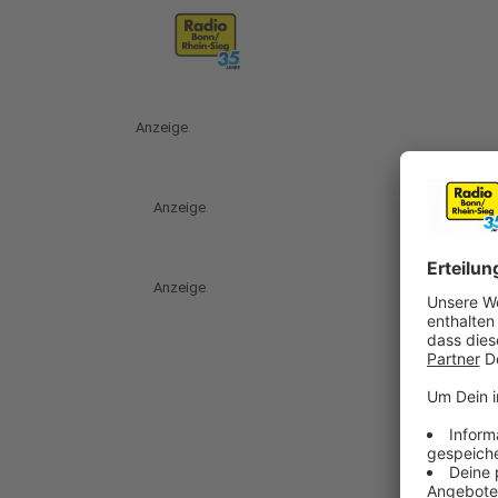
Anzeige
Anzeige
Anzeige