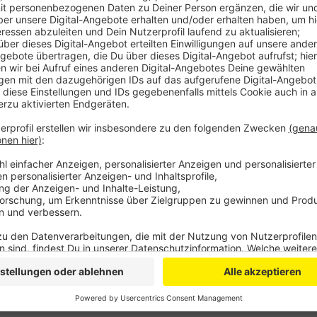
Das Bahnmodell fuhr ab Ende der 60er Jahre bis Anf
Honnef. Anschließend wurden die meisten Modelle ve
gestellt. Durch die Lagerung dort sei der Wagen in 
jetzt mit ihm passiert, sei noch nicht klar. Wahrsche
Anzeige