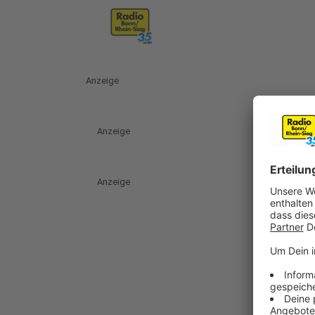
Anzeige
Anzeige
Anzeige