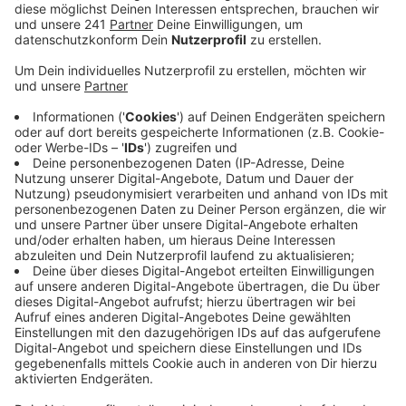
Stadt mit.
Veröffentlicht:
Dienstag, 01.07.2025 18:23
Anzeige
Neuer einjähriger Verkehrsversuch
Anzeige
Weil dann auf den Straßen weniger los ist, rechnet
man nicht mit größeren Problemen. Sechs Wochen
sollen die Arbeiten etwa dauern, der Verkehr soll in
beiden Richtungen aber weiterfließen. Ob die Fristen
eingehalten werden, hänge aber auch vom Wetter ab,
sagt die Stadt. Sind die Straßenmarkierungen
aufgetragen, werden Zähl- und Videoerfassunggeräte