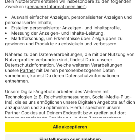
an der Adenauerallee aufgebaut. Mindestens zwölf
Monate lang sollen sie Daten über den Verkehr
sammeln; ein externes Büro wird sie auswerten. Die
Bezirksregierung hatte die Stadt Bonn nochmal auf die
Notwendigkeit dieses Versuchs hingewiesen.
Anzeige
Anzeige
Anzeige
Anzeige