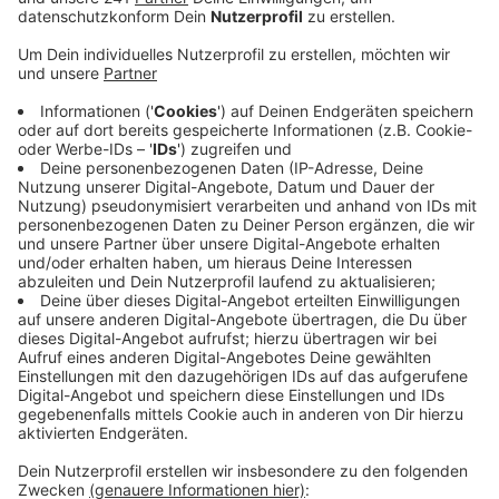
Fahrbahndecke neu gemacht - und das genau
pünktlich.
Veröffentlicht:
Montag, 19.05.2025 10:19
Anzeige
Denn ab morgen ist ja die A565 zwischen dem Kreuz
Bonn-Nord und Bonn-Poppelsdorf komplett gesperrt.
Nicht auszudenken, was diese beiden Sperrungen
gleichzeitig für ein Verkehrschaos angerichtet hätten.
Damit der Verkehr hier während der Autobahnsperrung
möglichst flüssig läuft, werden die neuen
Fahrbahnmarkierungen erst nach der
Autobahnsperrung angebracht. Ab Mitte Juni haben
Radfahrer dort auf der Straße dann dauerhaft
ebensoviel Platz wie Autos.