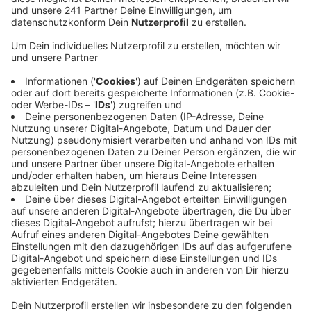
gemeinsam mit der Wasserschutzpolizei und der
DLRG.
Veröffentlicht:
Montag, 24.03.2025 06:50
Anzeige
Dunkelheit erschwerte die Rettung auf dem
Rhein
Anzeige
Weil es dunkel wurde, beschlossen die Einsatzkräfte,
nicht die neun Personen aus dem Wasser-Land-
Fahrzeug zu holen, sondern es komplett
abzuschleppen. Dafür musste der Rhein auch
kurzzeitig für alle anderen Schiffe gesperrt werden.