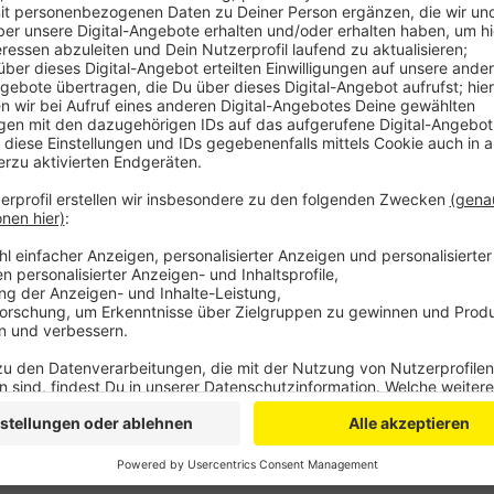
Der 20-Jährige sitzt seit Ende März in Untersuchung
schwere räuberische Erpressung und gefährliche Körp
versucht haben, seinem Opfer teure Kopfhörer wegz
Der Angeklagte griff zu seinem Springmesser und sta
schwer verletzt und musste notoperiert werden, wir 
den Prozessauftakt gibt es noch nicht.
Anzeige