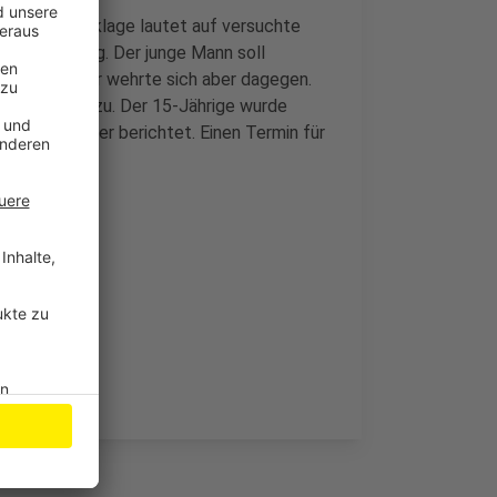
shaft, die Anklage lautet auf versuchte
erverletzung. Der junge Mann soll
unehmen, der wehrte sich aber dagegen.
ch vier Mal zu. Der 15-Jährige wurde
hatten darüber berichtet. Einen Termin für