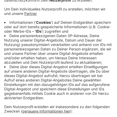
Veröffentlicht:
Donnerstag, 25.05.2023 17:57
Anzeige
Der Bonner Rechtsanwalt Hakner sagte, dass bei der
Verhandlung noch einige Fragen offen geblieben
waren. So sei die Tatwaffe nie gefunden worden, auch
gebe es keine Videoaufzeichnungen der Tat auf der
Tanzfläche, nur vorher und nachher. Daher sei die
Situation für den Rechtsanwalt zu unklar, nur mit
Vermutungen könne es kein Urteil geben. Der
Angeklagte war vom Landgericht zu zwölf Jahren
verurteilt worden.
Anzeige