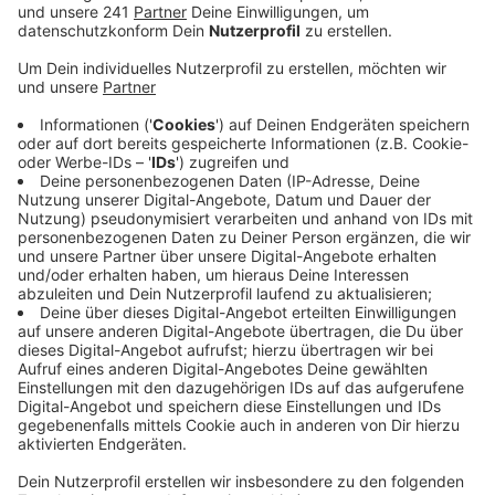
arbeiten wollen, abgebaut werden.
Veröffentlicht:
Mittwoch, 15.01.2020 17:42
Anzeige
So soll es zum Beispiel einfacher werden, an Visa oder
Arbeitserlaubnisse zu kommen. Mit dieser Maßnahme
könnte auch der Fachkräftemangel im RBRS-Land
bekämpft werden. Für die Stadt Bonn spiele die
interantionale Zuwandernug von qualifizierten
Arbeitskräften eine große Rolle, hieß es von Bonns
Oberbürgermeister Sridharan. Die neue Zentralstelle
sei eine gute Ergänzung zur bereits bestehenden
zentralen Auslands- und Fachvermittlung der
Bundesagentur für Arbeit in Bonn. Zuständig für die
neue Zentralstelle ist die Bezirksregierung Köln. Die
ZFE nimmt ihre Arbeit am 2. März 2020 in Bonn auf.