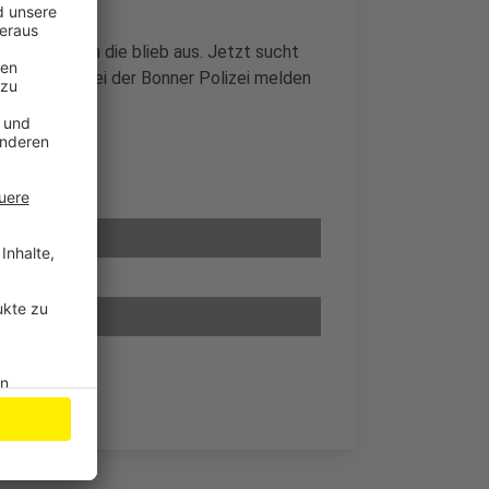
atten – doch die blieb aus. Jetzt sucht
, soll sich bei der Bonner Polizei melden
en Fällen.