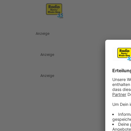
Anzeige
Anzeige
Anzeige