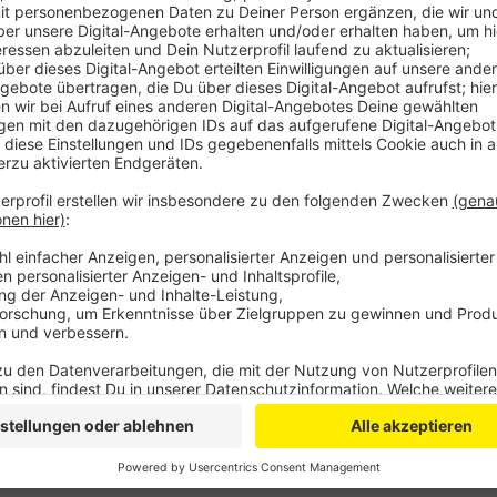
Er versprach, das Geld per Direktüberweisung zu erst
die Polizei mit Fotos nach dem Täter. Wer etwas weiß
– dort laufen aktuell mehrere Ermittlungen zu ähnlich
Anzeige
©
POL Bonn
Anzeige
©
POL Bonn
Anzeige