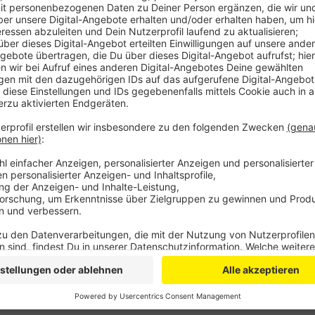
Sie soll etwa 30 mal 15 Zentimeter groß sein. Ein Ba
Daraufhin hatte sie angefangen zu rauchen. dDe Baua
Erde darauf, um einen Brand zu verhindern. Der alar
Bombe dann luftdicht verpackt und mitgenommen. Sie
10:30 waren der Fuß- und Radweg an der Fundstelle
Augustiner Straße gesperrt. Weitere Auwirkungen auf
es von der Feuerwehr.
WD
+++Aktualisiert um 11:30+++
Anzeige