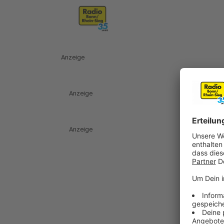
Anzeige
Anzeige
Anzeige