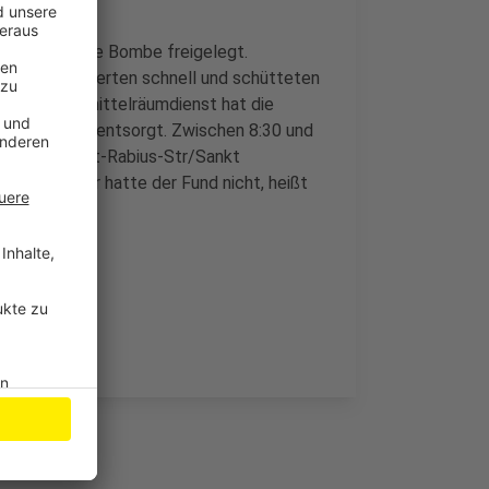
gger hatte die Bombe freigelegt.
rbeiter reagierten schnell und schütteten
mierte Kampfmittelräumdienst hat die
 wird jetzt entsorgt. Zwischen 8:30 und
 Ecke Herbert-Rabius-Str/Sankt
 den Verkehr hatte der Fund nicht, heißt