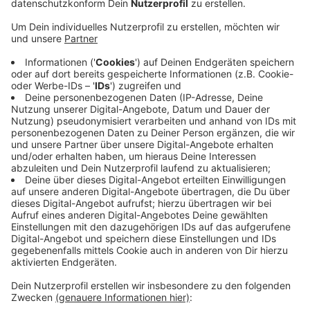
die Kammer der Stadt für anderthalb Jahre
mietfrei zur Verfügung.
Veröffentlicht:
Freitag, 13.05.2022 12:08
Anzeige
Im ersten Schritt sollen bis zu 200 Menschen aus der
Ukraine dort Platz finden, in den kommenden Wochen
könnte die Zahl noch verdoppelt werden. Es gibt dort
Gemeinschaftsküchen und -waschküchen, jeder
Haushalt bekommt einen Kühlschrank. In den Zimmern
stehen Betten, Schränke, Tische und Stühle. Aktuell
haben sich 3.732 Geflüchtete aus der Ukraine bei der
Stadt gemeldet.
Anzeige