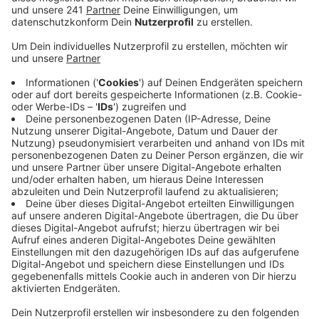
Veröffentlicht:
Sonntag, 03.07.2022 15:35
Anzeige
Dabei kann jeder "echte" Landtagsabgeordnete einen
Platz vergeben, so auch der Bonner Abgeordnete und
Grünen-Landeschef Tim Achtermeyer. Bewerben
können sich junge Menschen zwischen 16 und 20
Jahren, die noch nicht bei einem Jugendlandtag dabei
waren. Der Jugendlandtag wird seit 2008 vom NRW-
Landtag organisiert, über die Beschlüsse der
Jugendlichen debattiert hinterher der Hauptausschuss
des Landtags. Bewerben können sich interessierte
Jugendliche beim Büroleiter von Tim Achtermeyer