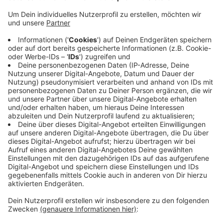
Anzeige
Aktuell werde das Handynetz auf dem Land zwar
immer besser, es sei aber immer noch nicht so gut, wie
es sein sollte. Die Telekom in Bonn, aber auch
Vodafone und Telefónica seien ihrer Pflicht zum
Ausbau noch nicht nachgekommen. Bis Anfang dieses
Jahres hätten 500 Funklöcher geschlossen werden
müssen - weder das Bonner
Telekommunikationsunternehmen noch die anderen
beiden seien dabei "zu hundert Prozent erfolgreich
gewesen".
Anzeige