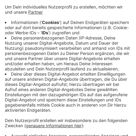
sich aber in der vierten Partie heute in der
Rheinaue deutlich mit 2:11 geschlagen geben.
Veröffentlicht:
Sonntag, 15.08.2021 15:38
Anzeige
Schon die vierte Saison in Folge sind die Bonn Capitals
im Finale der Baseball-Bundesliga auf die
Heidenheimer Heideköpfe getroffen - davon haben sie
nur ein Mal selbst die Meisterschaft geholt.
Anzeige