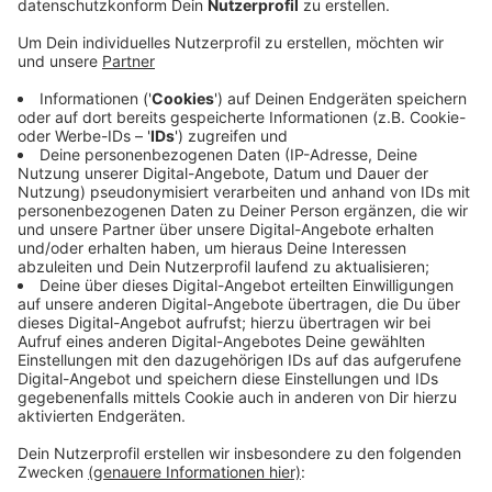
Anzeige
So würden laut ADFC Autos beim Rechtsabbiegen auf
die Bornheimer Straße Radfahrende übersehen. Der
Club hatte vorgeschlagen die Kreuzung temporär
umzugestalten. Diese Vorschläge habe die Stadt
geprüft, erklärte sie auf RBRS-Anfrage. Da sie dort
aber keine Unfallage sehe und der Umbau der
Bornheimer Straße bald anstehe, werde man die
Vorschläge nicht umsetzen. Nach dem Umbau werde
die Bornheimer Straße stadtauswärts zur
Einbahnstraße, dann gebe es dort eh keine
Rechtsabbieger mehr.
MF
Anzeige