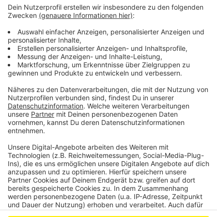
ein paar Jugendliche mit Vapes und Zigaretten. Vier
Shisha-Bars hat der Zoll kontrolliert, und in jeder
wurden die Beamten fündig: Sie entdeckten
unversteuerten Shisha-Tabak. Dazu gab es auch
arbeitsrechtliche Probleme, Schwarzarbeit zum
Beispiel. In einem Fall wurde nicht der Mindestlohn
gezahlt. Die Ermittlungen gehen weiter.
Anzeige
Anzeige
Anzeige