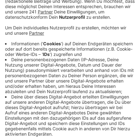
Plätzen der Stadt, danach in Shisha-Bars und
Gaststätten.
Veröffentlicht:
Samstag, 27.06.2026 12:30
Anzeige
Großer Kontroll-Einsatz in Bonn - auf Straßen
und Plätzen sowie in Bars
Anzeige
Die Beamten stellten drei Messer und einen
Schlagstock sicher. Außerdem leiteten sie drei
Verfahren ein, eins wegen Ladendiebstahls und zwei
wegen Körperverletzung. Eine Person wurde beim
Kiffen in der Nähe eines Kinderspielplatzes erwischt,