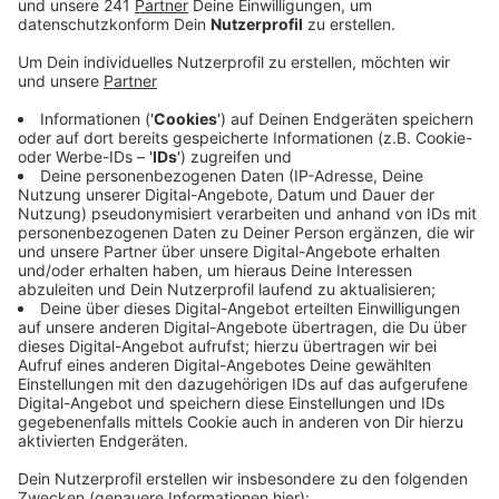
gedacht. Fahren dürfen dort in beiden Richtungen
nur Busse oder Radfahrer.
Veröffentlicht:
Samstag, 18.09.2021 16:07
Anzeige
Die rund 1,1 Kilometer lange Umweltspur soll erstmal
getestet werden, die Verwaltung schlägt zur
Beurteilung einen Vekehrsversuch über mindestens 10
Monate vor. Wann der Test starten soll, steht noch
nicht fest, möglich wäre aber Anfang 2022.
Die Industrie- und Handelskammer Bonn/Rhein-Sieg
befürchtet durch die Entscheidung Staus und Lärm.
Die Umweltspur ginge zu Lasten von Autos und LKW,
die 95% des Verkehrs auf dem Hermann-Wandersleb-
Ring ausmachen würden.
MF