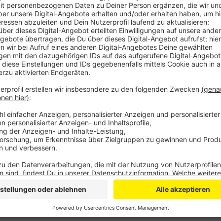
Veröffentlicht:
Sonntag, 14.07.2024 10:24
Anzeige
Beide fielen zu Boden, wo der Täter weiter auf das 
Unbekannten damals vom 62-Jährigen wegziehen. Weil
sucht die Polizei jetzt mit Fotos nach dem Mann. W
kann, meldet sich bitte bei der Bonner Polizei.
Anzeige