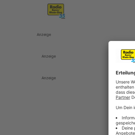
Anzeige
Anzeige
Anzeige