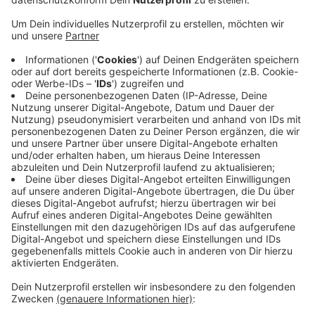
Veröffentlicht:
Montag, 06.12.2021 05:51
Anzeige
Darin heißt es, dass Corona-Fälle, die zum Beispiel in
Gesundheits- und Pflegeeinrichtungen auftreten,
priorisiert untersucht werden sollen. Aktuell liegt die
Sieben-Tage-Inzidenz in Bonn bei 310,1 im Rhein-Sieg-
Kreis sind es 244,2.
DoS
Anzeige