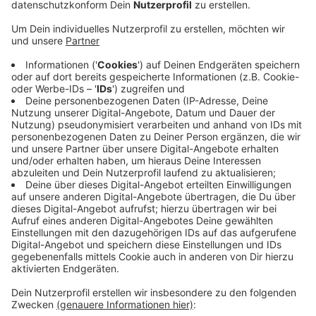
Veröffentlicht:
Donnerstag, 16.12.2021 11:15
Anzeige
Auch bei den Eigentumswohnungen ging die
Preisentwicklung nach oben. Der Richtwert für eine
Neubauwohnung liegt in einigen Stadtteilen
mittlerweile bei fast 6.000 Euro pro Quadratmeter. Am
teuersten sind neue Eigentumswohnungen demnach in
der Rheinnähe in Bad Godesberg, es folgen das
Musikerviertel in der Weststadt und Schwarzrheindorf.
Am wenigsten zahlt man für eine neue Wohnung laut
Bericht in Lannesdorf und Röttgen.
DoS
Anzeige