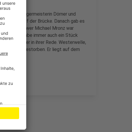
 Bonns Oberbürgermeisterin Dörner und
aßenschild auf der Brücke. Danach gab es
erwelles Witwer Michael Mronz war
en. Mit ihm habe immer auch ein Stück
 sagte Dörner in ihrer Rede. Westerwelle,
 Leukämie gestorben. Er liegt auf dem