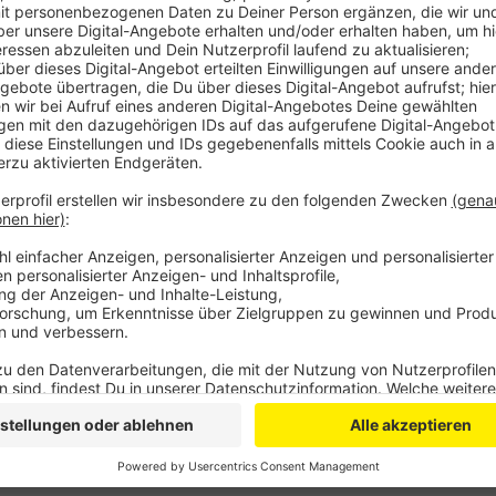
Sie heißt nun offiziell "Guido-Westerwelle-Brücke".
Bezirksbürgermeister Reeh-Schall enthüllten ein Str
eine Feierstunde im August-Macke-Haus. Auch West
dabei. Westerwelle ist ganz in der Nähe aufgewachs
"Bönnsches Hätz" in der Bundesregierung geschlagen,
von 2009 bis 2013 Bundesaußenminister, war 2016 an
Kölner Melatenfriedhof begraben.
Anzeige