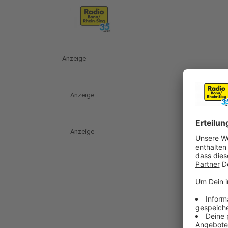
Anzeige
Anzeige
Anzeige