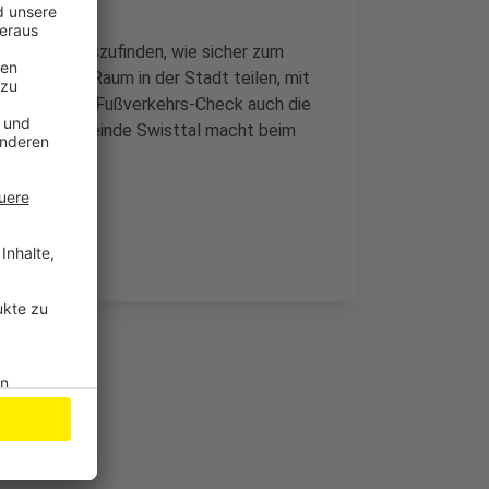
darum, herauszufinden, wie sicher zum
gänger den Raum in der Stadt teilen, mit
len bei dem Fußverkehrs-Check auch die
uch die Gemeinde Swisttal macht beim
tember.