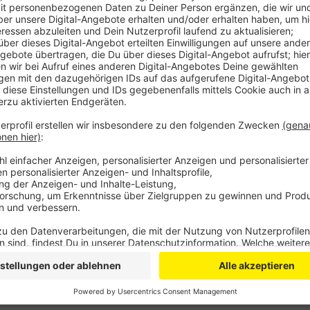
Dabei wird die Bonner City zu Fuß erkundet. Es geht 
Beispiel die Wege sind. Denn oft müssen sich die Fuß
Radwegen, Parkplätzen oder Ladezonen. Deshalb sol
Anwohnerinnen und Anwohner dazu geholt werden. A
Fußverkehrs-Check mit, dort beginnt er Anfang Sep
Anzeige