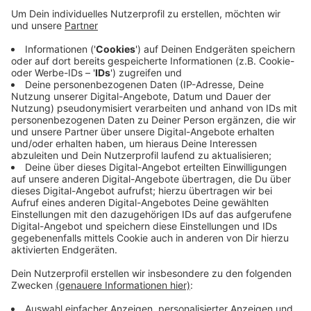
Anzeige
Vor Ort trafen die Polizisten auf Mitarbeiter der
Tiernotrettung. Die Entenküken waren ohne ihr
Muttertier an den Gleisen herumgeirrt. Nach
Absprache mit der Tiernotrettung wurden die Küken
an eine Anwohnerin übergeben, falls die Entenmutter
wieder auftaucht, um ihre Küken zu suchen. Falls nicht,
kommen die Tierchen in eine Tiernotstelle.
Anzeige