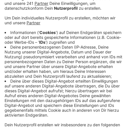
Anzeige
Demnach ist gerade Bonn eine Stadt mit vielen jungen
Menschen, die eine sehr gute Bildung haben. In keiner
anderen Region verlassen so wenige Schüler die
Schulen ohne Abschluss, und nirgendwo anders gibt es
anteilig so viele Abiturienten. Entsprechend ist das
RBRS-Land besonders gut aufgestellt in Sachen
Wissenschaft und Forschung. Außerdem leben wir in
einer Dienstleistungsregion, denn es gibt in diesem
Bereich die meisten Jobs, insbesondere im
Gesundheits- und Sozialwesen. Das ist die größte
Branche bei uns. Insgesamt sind die Menschen in der
Region Köln/Bonn weitaus wohlhabender als in ganz
Nordrhein-Westfalen. Die Kaufkraft ist mit Blick auf
NRW am zweitstärksten, nur die Menschen in