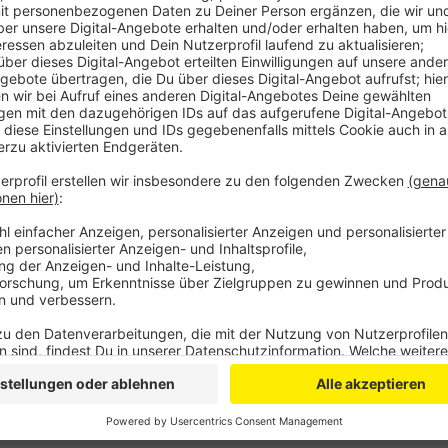
Anzeige
Denn, wie die Stadt erklärte, stehe eine komplette E
Personalbedarf. Auch der Andrang bei der städtisch
Das Personal der Hotline soll daher Schritt für Schrit
zum 30. Juni eingestellt werden soll. Die Inzidenzen 
(-5,7), im Rhein-Sieg-Kreis auf 661,4 (-47).
CM
Anzeige