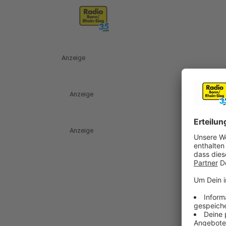
Anzeige
Anzeige
Anzeige