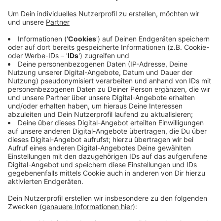
Anzeige
Insgesamt seien jetzt über vier Millionen
Quadratmeter Bürofläche vermietet, damit gehört
Bonn in dieser Hinsicht zu den zehn größten
Standorten in Deutschland. Laut Stadtbaurat Wiesner
zeigt das einerseits, dass Bonn ein attraktiver
Standort bleibe, andererseits seien freie Büroflächen
mittlerweile Mangelware. Bei Neubauten müsse die
Stadt künftig noch genauer planen, denn auch
Wohnraum sei weiterhin knapp.
CM
Anzeige