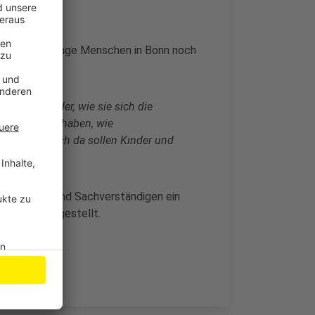
endliche und junge Menschen in Bonn noch
, so Dörner:
wir die Kinder, wie sie sich die
ele andere Vorhaben, wie
umsetzen. Auch da sollen Kinder und
it Umfragen und Sachverständigen ein
lan dann vorgestellt.