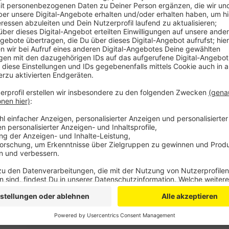
Anzeige
Als Nächstes wird ein Plan erstellt, um Kinder, Jug
mehr zu fördern und bei Entscheidungen zu beteiligen
Wenn wir neue Spielplätze entwickeln, dann fragen 
Spielplätze vorstellen. Das wollen wir auch für vi
Quartiersentwicklung oder Verkehrssituationen, 
Jugendliche ihren Beitrag zu leisten können.
Zunächst startet jetzt eine Projektphase, in dem m
Aktionsplan entwickelt wird. In einem Jahr wird der P
Anzeige