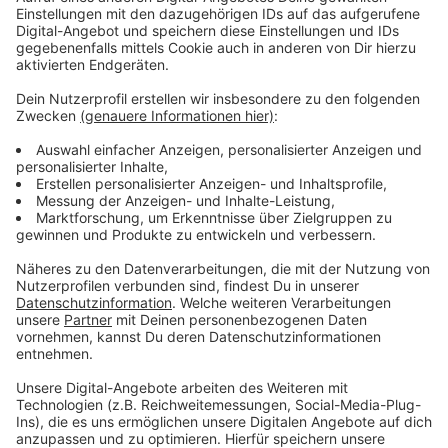
Kurs bis sechs Jahre. Normales Schulschwimmen in
den Hallenbädern soll es bis zu den Sommerferien
nicht geben, das könnte aber in den Freibädern
möglich sein, sobal diese öffnen dürfen.
Weitere Pläne:
Das Kunstmuseum plant eine Öffnung ab dem
Wochenende 29./30. Mai. Das Stadtarchiv und die
Stadthistorische Bibliothek wollen zum 01. Juni den
Lesesaal öffnen. Ab dem 17. Mai wird die Ludwig-van-
Beethoven-Musikschule schrittweise wieder
Präsenzunterricht anbieten. Und die Volkshochschule
wird voraussichtlich ab Juni teilweise öffnen.
Die städtischen Dienstgebäude dürfen weiterhin nur
mit Termin, medizinischer Maske und einem aktuellen
negativen Schnelltest betreten werden. Davon