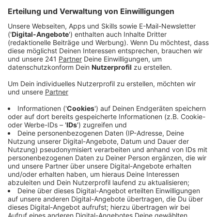
Teststrategie soll kommende Woche mit den
Handels- und Gewerbeverbänden besprochen und
am 19. Mai vom Krisenstab beschlossen werden.
Veröffentlicht:
Mittwoch, 12.05.2021 17:40
Anzeige
Die Stadt setzt dabei auf Click and Meet and Test,
auch bei einer Inzidenz unter 100 soll dann ein
negativer Test notwendig sein, um Shoppen zu
können, im Rhein-Sieg-Kreis hingegen geht das ohne
Test. Mehrere Kultureinrichtungen der Stadt bereiten
sich auf Öffnungen vor, die Stadtbibliothek hält aber
an der kontaktlosen Ausleihe fest. Nachdem die
Inzidenz in Bonn unter 165 liegt, dürfen wieder
Schwimmkurse für Anfänger und Kleinkinder
stattfinden, allerdings nur für maximal fünf Kinder pro