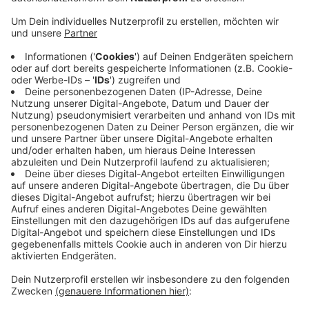
Anzeige
Zum Beispiel Claudio Pizarro oder Giovane Elber - für
die jüngeren sind mehrere Influencer dabei, zum
Beispiel der Fußball Video-Blogger "Viscabarca". Der
Erlös des Turniers geht an verschiedene
gemeinnützige Organisationen, die sich im
Fußballumfeld für benachteiligte Kinder einsetzen.
Los geht‘s mit dem Star-Kick im Telekom Dome um
12:30 Uhr. Es gibt noch Tickets - Kostenpunkt:
zwischen 5 und 25 Euro!
Anzeige